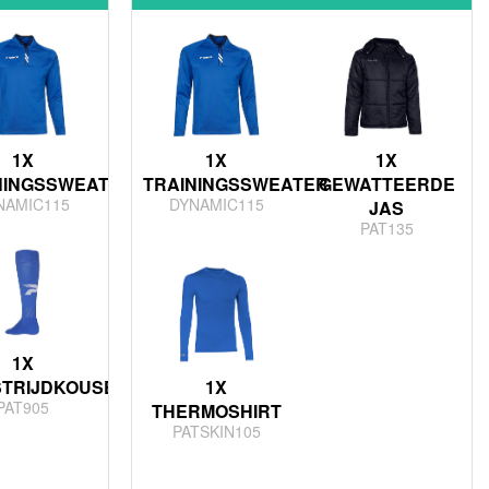
1X
1X
1X
NINGSSWEATER
TRAININGSSWEATER
GEWATTEERDE
NAMIC115
DYNAMIC115
JAS
PAT135
1X
TRIJDKOUSEN
1X
PAT905
THERMOSHIRT
PATSKIN105