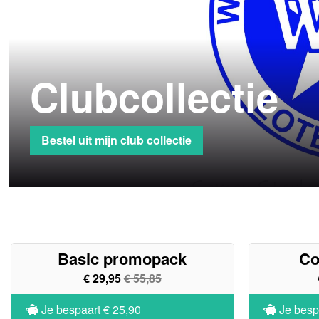
Clubcollectie
Bestel uit mijn club collectie
Basic promopack
Co
€ 29,95
€ 55,85
Je bespaart
€ 25,90
Je besp