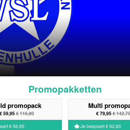
Promopakketten
ld promopack
Multi promop
€ 59,95
€ 116,80
€ 79,95
€ 142,7
aart
€ 56,85
Je bespaart
€ 62,80