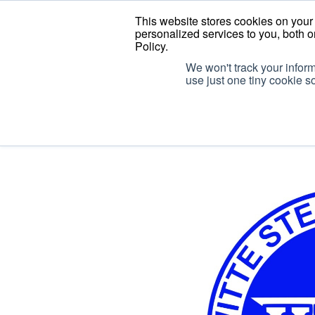
Gratis levering vanaf
€75
Aantrekkelijke korting
J
This website stores cookies on you
personalized services to you, both o
Policy.
WSL
We won't track your inform
Clubcollectie
use just one tiny cookie s
Lotenhulle