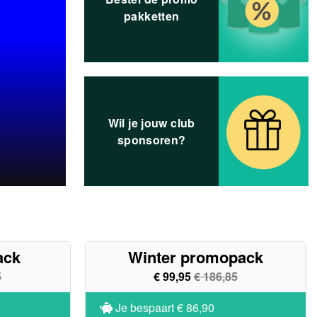
pakketten
Wil je jouw club
sponsoren?
ack
Winter promopack
5
€ 99,95
€ 186,85
Je bespaart
€ 86,90