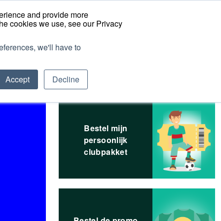
Nederlands
perience and provide more
the cookies we use, see our Privacy
eferences, we'll have to
romoties
FAQ
Accept
Decline
Bestel mijn
persoonlijk
clubpakket
Bestel de promo