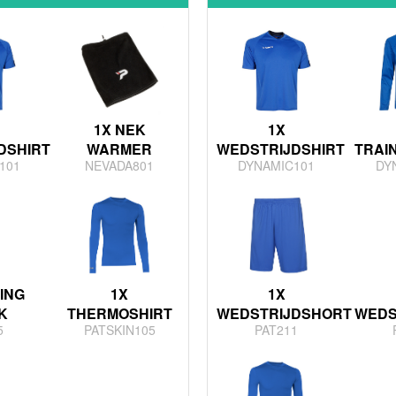
1X NEK
1X
DSHIRT
WARMER
WEDSTRIJDSHIRT
TRAI
101
NEVADA801
DYNAMIC101
DY
ING
1X
1X
K
THERMOSHIRT
WEDSTRIJDSHORT
WEDS
5
PATSKIN105
PAT211