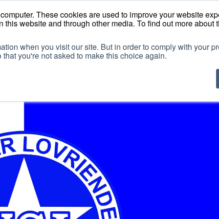
ouw clubcollectie
r computer. These cookies are used to improve your website ex
n this website and through other media. To find out more about 
ation when you visit our site. But in order to comply with your pr
Mijn pakket
Promopakketten
Patrick collectie
P
o that you're not asked to make this choice again.